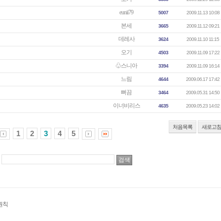
eunii79
5007
2009.11.13 10:08
본세
3665
2009.11.12 09:21
데레사
3624
2009.11.10 11:15
오기
4503
2009.11.09 17:22
♧스니아
3394
2009.11.09 16:14
느림
4644
2009.06.17 17:42
뻐끔
3464
2009.05.31 14:50
이너비리스
4635
2009.05.23 14:02
처음목록
새로고
1
2
3
4
5
원칙