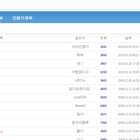
부
간편가계부
목
글쓴이
조회
날짜
게보린왕자
5241
2010.02.03 10:47
축복
3693
2010.01.20 06:21
센♡
4967
2010.01.18 17:35
여행용티슈
6152
2010.01.11 23:35
o쥬디o
3601
2009.12.26 14:28
림이랑현이맘...
4653
2009.12.17 11:48
seon0324
9329
2009.12.16 16:41
kksomd
8365
2009.12.15 15:46
철이
4471
2009.12.13 02:59
중국의황후
7360
2009.12.08 20:32
똘이
4925
2009.12.07 12:04
[1]
오기
3385
2009.11.29 12:08