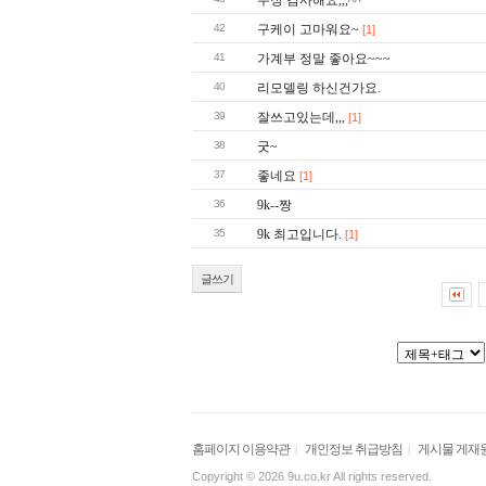
수정 감사해요,,,^^
42
구케이 고마워요~
[1]
41
가계부 정말 좋아요~~~
40
리모델링 하신건가요.
39
잘쓰고있는데,,,
[1]
38
굿~
37
좋네요
[1]
36
9k--짱
35
9k 최고입니다.
[1]
글쓰기
홈페이지 이용약관
개인정보 취급방침
게시물 게재
|
|
Copyright © 2026 9u.co.kr All rights reserved.