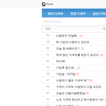
Home
해피가계부
전문가계부
일반가계
94개(3/5페이지)
번호
제
54
사용한지 두달째...
[1]
53
9k 고맙게 사용하고 있어요
52
오늘 첨 써봤어요^^
[1]
51
제게 맞는 가계부를 찾은거 같네요.
[2]
50
역시9K
49
가입후 첨으로....
[1]
48
가입일 : 1455일
[6]
47
사용하기 좋은 가계부 9k !!
[5]
46
구케이 가계부 사용한지 12일 되었요
45
오늘은 간떨어질뻔한날
[4]
44
노트 가계부 청산하고 9k사용한지 1년~
43