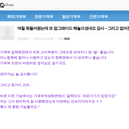
Home
해피가계부
전문가계부
일반가계부
간편가계부
며칠 못들어왔는데 또 업그래이드 해놓으셨네요 감사 ~ 그리고 없
찐맘헨맘
조회
|
2010.04.14 00:59
|
3940
가계부 입력화면에서 바로 소비부분이 그래프로 보여지니 정~말~ 좋습니다.
어느항목에 얼마나 사용하고 있는지 한화면에서 다 보여주니 좋습니다.
가계부 쓰면서 바로바로 경각심도 생기구요..
관리자님, 늘 감사합니다.
그리고 한가지 건의....
바로 이전 기능에서는 가계부작성화면에서 `달력모드` 바로가기가 있었지요?
저는 그거 편리하게 잘 사용했었는데 이번에는 안보이더라구요.ㅎㅎ
혹시 재 환원 가능할까요 ?