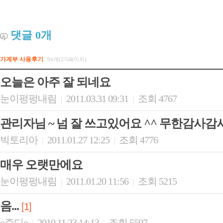
댓글
0
개
가계부 사용후기
94개(2/5페이지)
오늘은 아주 잘 되네요
눈이펑펑내림
2011.03.31 09:31
조회 4767
|
|
관리자님 ~ 넘 잘 쓰고있어요 ^^ 무한감사
빅토리아
2011.01.27 12:25
조회 4776
|
|
매우 오랫만에요
눈이펑펑내림
2011.01.20 11:56
조회 5215
|
|
음...
[1]
o쥬디o
2010.11.23 14:13
조회 5597