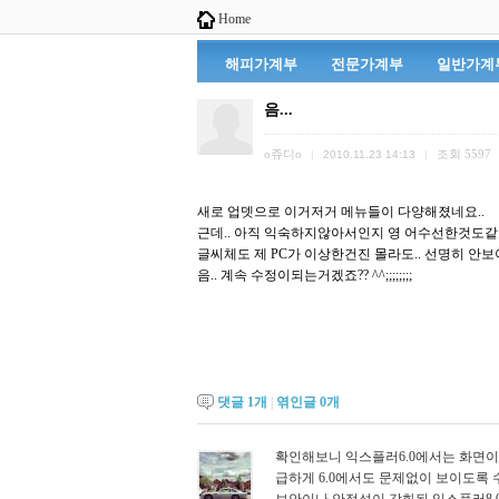
Home
해피가계부
전문가계부
일반가계
음...
o쥬디o
조회
5597
|
2010.11.23 14:13
|
새로 업뎃으로 이거저거 메뉴들이 다양해졌네요..
근데.. 아직 익숙하지않아서인지 영 어수선한것도같고
글씨체도 제 PC가 이상한건진 몰라도.. 선명히 안
음.. 계속 수정이되는거겠죠?? ^^;;;;;;;;
댓글
1
개
|
엮인글
0
개
확인해보니 익스플러6.0에서는 화면
급하게 6.0에서도 문제없이 보이도록 