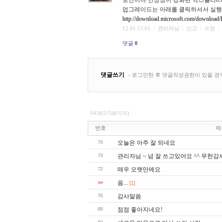
보안이나 안정성이 강화된 익스플러8
업그레이드는 아래를 클릭하셔서 실행
http://download.microsoft.com/down
12.01 15:01
|
관리자님
|
신고
|
수정
|
댓글
0
댓글쓰기
- 로그인한 후 댓글작성권한이 있을 경
94개(2/5페이지)
번호
제
74
오늘은 아주 잘 되네요
73
관리자님 ~ 넘 잘 쓰고있어요 ^^ 무한
72
매우 오랫만에요
>>
음...
[1]
70
감사말씀
69
점점 좋아지네요!