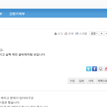
부
간편가계부
신고
인쇄
스크랩
..
보이고 살짝 깨진 글씨체처럼 보입니다.
수정
답변
삭제
목록으
이 깨지고 문제가 있더라구요
수정은 했습니다.