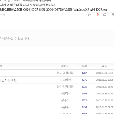
.0으로 업그레이드하시는것이 좋습니다.
시키고 컴퓨터를 다시 부팅하시면 됩니다.
load/B/B/0/BB0A25CB-C624-4DC7-8451-20C04D87D6A0/IE8-WindowsXP-x86-KOR.exe
0
0
삭제
우 이용하실 수 있습니다.
목
글쓴이
조회
날짜
눈이펑펑내림
4767
2011.03.31 09:31
빅토리아
감사감사드려요
4776
2011.01.27 12:25
눈이펑펑내림
5216
2011.01.20 11:56
o쥬디o
5598
2010.11.23 14:13
우수리
4071
2010.10.28 10:43
o쥬디o
4494
2010.04.28 09:07