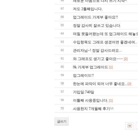
68
새로운 마음으로 다시 쓰기 시작~
67
저도 2틀째입니다.
66
업그레이드 가계부 좋아요!!
65
정말 감사히 잘쓰고 있습니다.
64
며칠 못들어왔는데 또 업그래이드 해놓으
63
수입항목도 그래프 생겼어면 좋겠네여..
62
관리자님~! 정말 감사드려요...
61
와 그래프도 생기고 좋아요~~~
[2]
60
9k 가계부 업그레이드
[1]
59
업그레이드!!
58
한눈에 파악이 되어 너무 좋네요..
[2]
57
가입일:740일
56
이틀째 사용중입니다.
[1]
55
사용한지 7개월째 후기^^
글쓰기