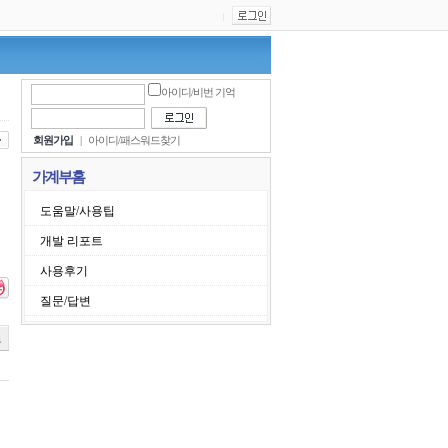
|
아이디/비번 기억
회원가입
|
아이디/패스워드찾기
가계부홈
도움말/사용팁
개발 리포트
사용후기
질문/답변
로