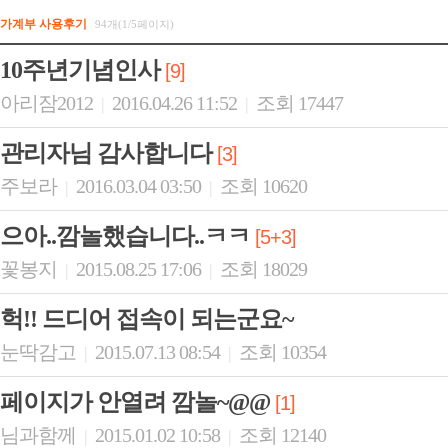
가계부 사용후기
94개(1/5페이지)
10주년기념인사
[9]
아리잠2012
2016.04.26 11:52
조회 17447
|
|
관리자님 감사합니다
[3]
주보라
2016.03.04 03:50
조회 10620
|
|
으아..깜놀했습니다..ㅋㅋ
[5+3]
꽃봉지
2015.08.25 17:06
조회 18029
|
|
헉!! 드디어 접속이 되는군요~
눈딱감고
2015.07.13 08:54
조회 10354
|
|
페이지가 안열려 깜놀~@@
[1]
님과함께
2015.01.02 10:58
조회 12140
|
|